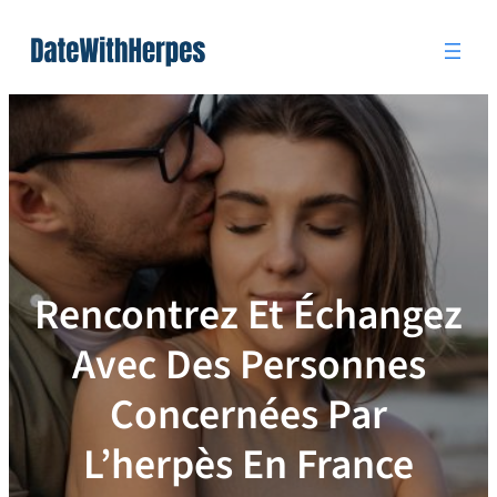
Skip
to
content
Rencontrez Et Échangez
Avec Des Personnes
Concernées Par
L’herpès En France